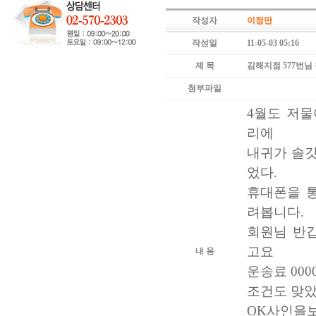
작성자
이정만
작성일
11-05-03 05:16
제 목
김해지점 577번님
첨부파일
4월도 저물
리에
내귀가 솔
었다.
휴대폰을 
려봅니다.
회원님 반
고요
내 용
운송료 000
조건도 맞았
OK사인을