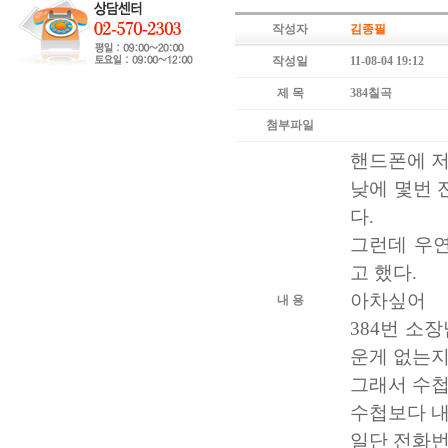
작성자
김종필
작성일
11-08-04 19:12
제 목
384칠곡
첨부파일
핸드폰에 저장
낮에 몇번
다.
그런데 우
고 했다.
아차싶어
내 용
384번 소
운게 없는지
그래서 수첩을
수첩보다 내
일단 전화번