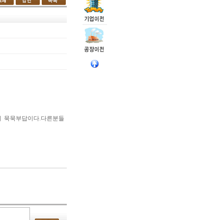
지 묵묵부답이다.다른분들