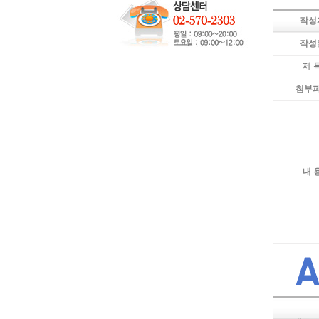
작성
작성
제 
첨부
내 