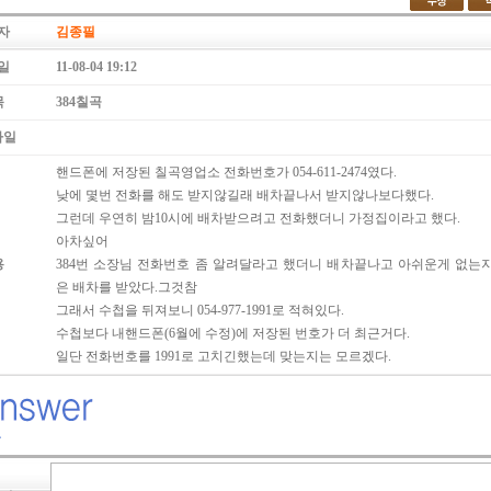
자
김종필
일
11-08-04 19:12
목
384칠곡
파일
핸드폰에 저장된 칠곡영업소 전화번호가 054-611-2474였다.
낮에 몇번 전화를 해도 받지않길래 배차끝나서 받지않나보다했다.
그런데 우연히 밤10시에 배차받으려고 전화했더니 가정집이라고 했다.
아차싶어
용
384번 소장님 전화번호 좀 알려달라고 했더니 배차끝나고 아쉬운게 없는
은 배차를 받았다.그것참
그래서 수첩을 뒤져보니 054-977-1991로 적혀있다.
수첩보다 내핸드폰(6월에 수정)에 저장된 번호가 더 최근거다.
일단 전화번호를 1991로 고치긴했는데 맞는지는 모르겠다.