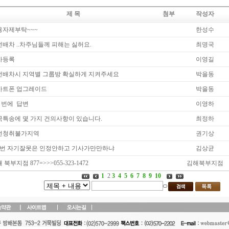
제 목
첨부
작성자
용자제부탁~~~
한성수
배차 ..차주님들께 피해는 싫허요.
최명국
차등록
이영길
전배차시 지역별 그룹방 확실하게 지켜주세요
박을동
마트폰 업그레이드
박을동
6 번에 답변
이영하
국특송에 몇 가지 건의사항이 있습니다.
최정하
전청취불가지역
권기상
50번 자기잘못은 인정안하고 기사가만만하냐
김상균
 북부지점 877=>>>055-323-1472
김해북부지점
1
2
3
4
5
6
7
8
9
10