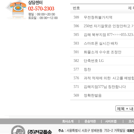
번호
제 
599
무전청취불가지역
596
250번 자기잘못은 인정안하고
595
김해 북부지점 877=>>>055-323-
593
스마트폰 실시간 배차
591
화물소개 수수료 조정안
582
단축번호 LG
577
칭찬
576
과적 적재에 의한 사고를 예방
571
김해지점577님 칭찬합니다
569
정확한발음