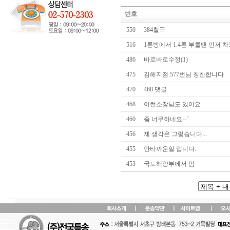
번호
550
384칠곡
516
1톤방에서 1.4톤 부를땐 먼저
486
바로바로수정
(1)
475
김해지점 577번님 칭찬합니다
470
468 댓글
468
이런소장님도 있어요
460
좀 너무하네요--"
456
제 생각은 그렇습니다...
455
안타까운일 입니다.
453
국토해양부에서 펌